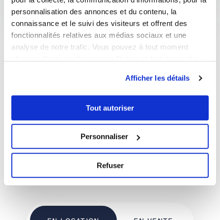
personnalisation des annonces et du contenu, la
connaissance et le suivi des visiteurs et offrent des
Estimer votre bien
fonctionnalités relatives aux médias sociaux et une
analyse de notre trafic. Vous pouvez à tout moment
changer d’avis en cliquant sur l’icône en bas à gauche.
Simuler votre capacité d'emprunt
Afficher les détails
Je souhaite investir
Tout autoriser
Personnaliser
Refuser
Nos dernières annonces