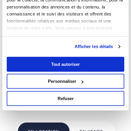
personnalisation des annonces et du contenu, la
connaissance et le suivi des visiteurs et offrent des
Estimer votre bien
fonctionnalités relatives aux médias sociaux et une
analyse de notre trafic. Vous pouvez à tout moment
changer d’avis en cliquant sur l’icône en bas à gauche.
Simuler votre capacité d'emprunt
Afficher les détails
Je souhaite investir
Tout autoriser
Personnaliser
Refuser
Nos dernières annonces