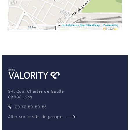
©
contributeurs OpenStreetMap
Powered by
500m
94, Quai Charles de Gaulle
69006 Lyon
09 70 80 80 85
Aller sur le site du groupe