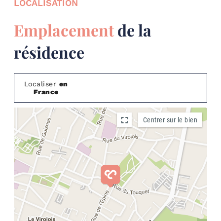
LOCALISATION
Emplacement
de la
résidence
Localiser
en
France
Situer dans
Centrer sur le bien
la ville
Explorer
le
quartier